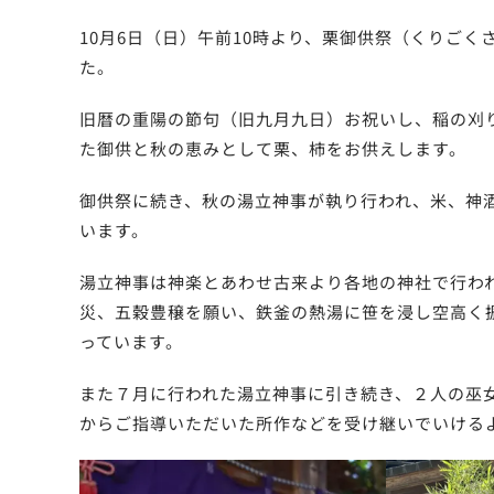
10月6日（日）午前10時より、栗御供祭（くりご
た。
旧暦の重陽の節句（旧九月九日）お祝いし、稲の刈
た御供と秋の恵みとして栗、柿をお供えします。
御供祭に続き、秋の湯立神事が執り行われ、米、神
います。
湯立神事は神楽とあわせ古来より各地の神社で行わ
災、五穀豊穣を願い、鉄釜の熱湯に笹を浸し空高く振
っています。
また７月に行われた湯立神事に引き続き、２人の巫
からご指導いただいた所作などを受け継いでいける