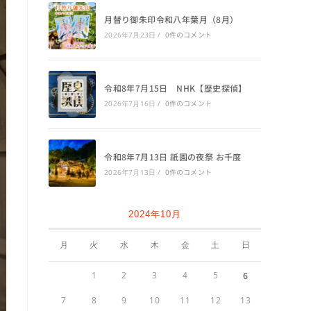
月替り御朱印令和八年葉月（8月）
0件のコメント
2026年7月23日
/
令和8年7月15日 NHK【歴史探偵】
0件のコメント
2026年7月16日
/
令和8年7月13日 祇園の夜祭 お千度
0件のコメント
2026年7月13日
/
2024年10月
月
火
水
木
金
土
日
1
2
3
4
5
6
7
8
9
10
11
12
13