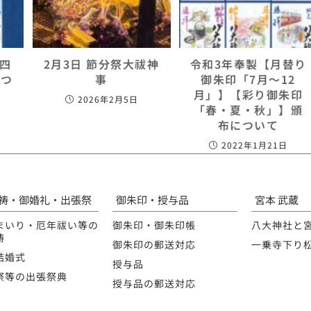
和四
2月3日 節分祭大祓神
令和3年奉製【月替り
につ
事
御朱印「7月～12
月」】【彩り御朱印
2026年2月5日
「春・夏・秋」】頒
布について
2022年1月21日
祷・御婚礼・出張祭
御朱印・授与品
宮本 武蔵
まいり・厄年祓い等の
御朱印・御朱印帳
八大神社と
祷
御朱印の郵送対応
一乗寺下り
結婚式
授与品
祭等の出張祭典
授与品の郵送対応