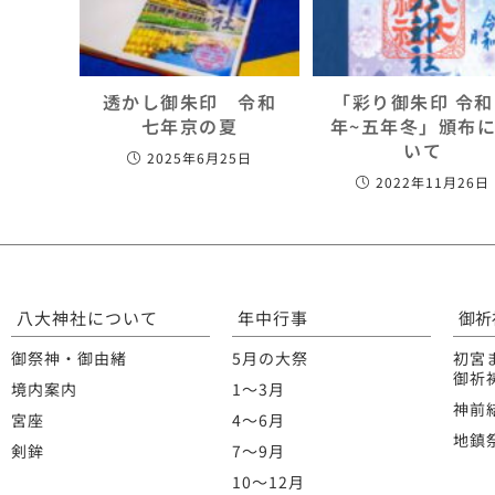
透かし御朱印 令和
「彩り御朱印 令
七年京の夏
年~五年冬」頒布
いて
2025年6月25日
2022年11月26日
八大神社について
年中行事
御祈
御祭神・御由緒
5月の大祭
初宮
御祈
境内案内
1〜3月
神前
宮座
4〜6月
地鎮
剣鉾
7〜9月
10〜12月