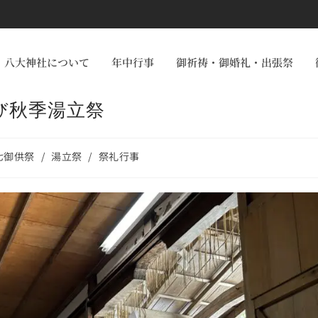
八大神社について
年中行事
御祈祷・御婚礼・出張祭
び秋季湯立祭
七御供祭
/
湯立祭
/
祭礼行事