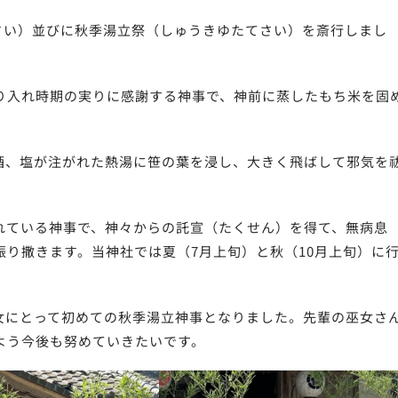
くさい）並びに秋季湯立祭（しゅうきゆたてさい）を斎行しまし
り入れ時期の実りに感謝する神事で、神前に蒸したもち米を固
酒、塩が注がれた熱湯に笹の葉を浸し、大きく飛ばして邪気を
れている神事で、神々からの託宣（たくせん）を得て、無病息
り撒きます。当神社では夏（7月上旬）と秋（10月上旬）に
女にとって初めての秋季湯立神事となりました。先輩の巫女さ
よう今後も努めていきたいです。