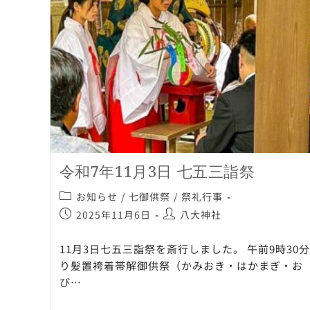
令和7年11月3日 七五三詣祭
お知らせ
/
七御供祭
/
祭礼行事
2025年11月6日
八大神社
11月3日七五三詣祭を斎行しました。 午前9時30
り髪置袴着帯解御供祭（かみおき・はかまぎ・お
び…