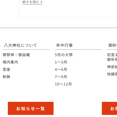
続きを読む
八大神社について
年中行事
御祈
御祭神・御由緒
5月の大祭
初宮
御祈
境内案内
1〜3月
神前
宮座
4〜6月
地鎮
剣鉾
7〜9月
10〜12月
お知らせ一覧
お