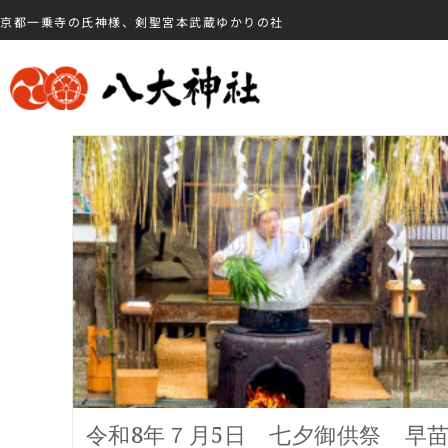
京都一乗寺の氏神様、剣聖宮本武蔵ゆかりの社
令和8年７月5日 七夕御供祭 早