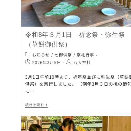
令和8年３月1日 祈念祭・弥生祭
（草餅御供祭）
お知らせ
/
七御供祭
/
祭礼行事
2026年3月5日
八大神社
3月1日午前10時より、祈年祭並びに弥生祭（草餅
供祭）を斎行しました。 （例年3月３日の桃の節
に…
続きを読む