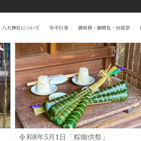
八大神社について
年中行事
御祈祷・御婚礼・出張祭
苗
令和8年5月1日「粽御供祭」