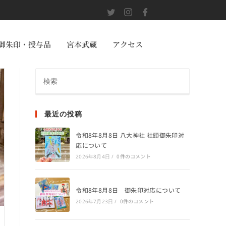
御朱印・授与品
宮本武蔵
アクセス
最近の投稿
令和8年8月8日 八大神社 社頭御朱印対
応について
0件のコメント
2026年8月4日
/
令和8年8月8日 御朱印対応について
0件のコメント
2026年7月23日
/