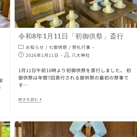
令和8年1月11日「初御供祭」斎行
お知らせ
/
七御供祭
/
祭礼行事
2026年1月11日
八大神社
1月11日午前10時より初御供祭を斎行しました。 初
御供祭は年間7回斎行される御供祭の最初の祭事で
御
す…
句
続きを読む