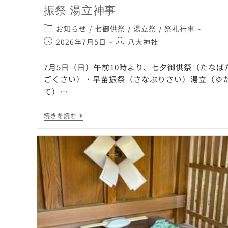
振祭 湯立神事
お知らせ
/
七御供祭
/
湯立祭
/
祭礼行事
2026年7月5日
八大神社
7月5日（日）午前10時より、七夕御供祭（たなば
ごくさい）・早苗振祭（さなぶりさい）湯立（ゆ
て）…
続きを読む