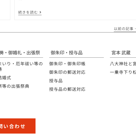
続きを読む
以前の記事
祷・御婚礼・出張祭
御朱印・授与品
宮本 武蔵
まいり・厄年祓い等の
御朱印・御朱印帳
八大神社と
祷
御朱印の郵送対応
一乗寺下り
結婚式
授与品
祭等の出張祭典
授与品の郵送対応
問い合わせ