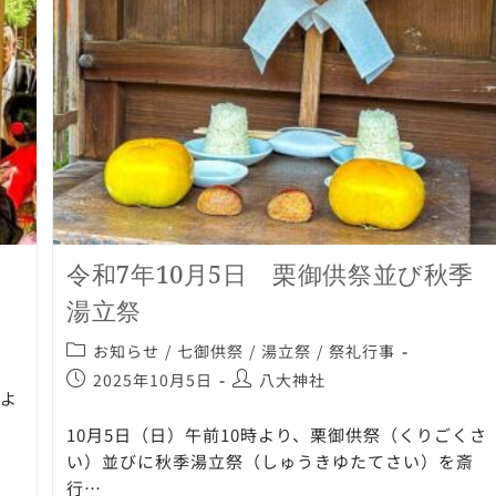
令和7年10月5日 栗御供祭並び秋季
湯立祭
お知らせ
/
七御供祭
/
湯立祭
/
祭礼行事
2025年10月5日
八大神社
分よ
10月5日（日）午前10時より、栗御供祭（くりごくさ
い）並びに秋季湯立祭（しゅうきゆたてさい）を斎
行…