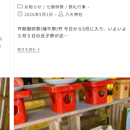
お知らせ
/
七御供祭
/
祭礼行事
2026年5月1日
八大神社
⛩粽御供祭(端午祭)⛩ 今日から5月に入り、いよいよ
５月５日の氏子祭が近…
た
た
続きを読む