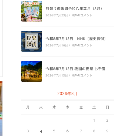
月替り御朱印令和八年葉月（8月）
0件のコメント
2026年7月23日
/
令和8年7月15日 NHK【歴史探偵】
0件のコメント
2026年7月16日
/
令和8年7月13日 祇園の夜祭 お千度
0件のコメント
2026年7月13日
/
2026年8月
月
火
水
木
金
土
日
1
2
3
4
5
6
7
8
9