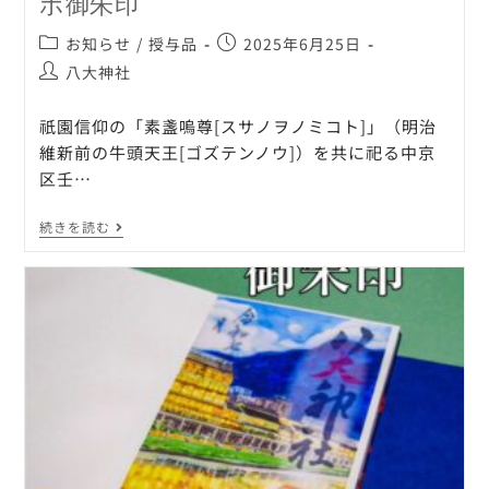
ボ御朱印
お知らせ
/
授与品
2025年6月25日
八大神社
祇園信仰の「素盞嗚尊[スサノヲノミコト]」（明治
維新前の牛頭天王[ゴズテンノウ]）を共に祀る中京
区壬…
続きを読む