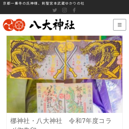
京都一乗寺の氏神様、剣聖宮本武蔵ゆかりの社
梛神社・八大神社 令和7年度コラ