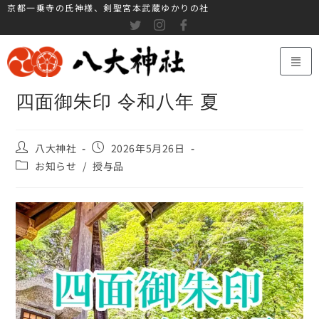
京都一乗寺の氏神様、剣聖宮本武蔵ゆかりの社
四面御朱印 令和八年 夏
八大神社
2026年5月26日
お知らせ
/
授与品