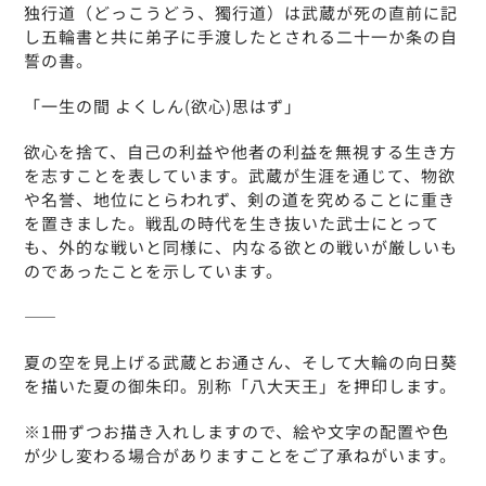
独行道（どっこうどう、獨行道）は武蔵が死の直前に記
し五輪書と共に弟子に手渡したとされる二十一か条の自
誓の書。
「一生の間 よくしん(欲心)思はず」
欲心を捨て、自己の利益や他者の利益を無視する生き方
を志すことを表しています。武蔵が生涯を通じて、物欲
や名誉、地位にとらわれず、剣の道を究めることに重き
を置きました。戦乱の時代を生き抜いた武士にとって
も、外的な戦いと同様に、内なる欲との戦いが厳しいも
のであったことを示しています。
――
夏の空を見上げる武蔵とお通さん、そして大輪の向日葵
を描いた夏の御朱印。別称「八大天王」を押印します。
※1冊ずつお描き入れしますので、絵や文字の配置や色
が少し変わる場合がありますことをご了承ねがいます。