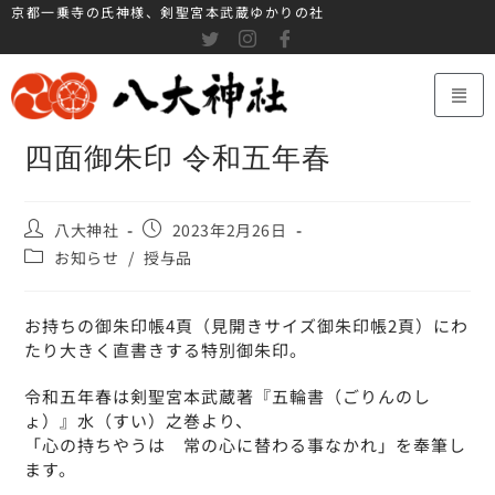
京都一乗寺の氏神様、剣聖宮本武蔵ゆかりの社
四面御朱印 令和五年春
八大神社
2023年2月26日
お知らせ
/
授与品
お持ちの御朱印帳4頁（見開きサイズ御朱印帳2頁）にわ
たり大きく直書きする特別御朱印。
令和五年春は剣聖宮本武蔵著『五輪書（ごりんのし
ょ）』水（すい）之巻より、
「心の持ちやうは 常の心に替わる事なかれ」を奉筆し
ます。