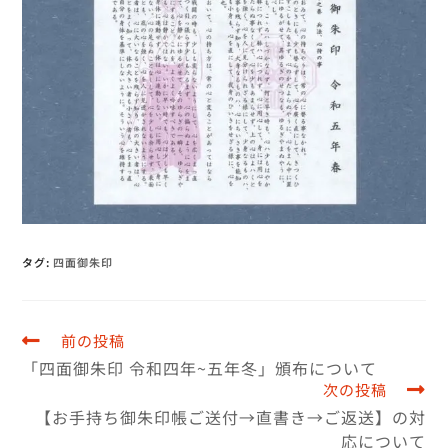
タグ
:
四面御朱印
前の投稿
「四面御朱印 令和四年~五年冬」頒布について
次の投稿
【お手持ち御朱印帳ご送付→直書き→ご返送】の対
応について