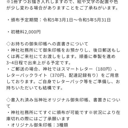
※1冊ずつお描き入れしますので、絵や文字の配置や色
が少し変わる場合がありますことをご了承ねがいます。
・頒布予定期間：令和5年3月1日～令和5年5月31日
・初穂料2,000円
◇お持ちの御朱印帳への直書きについて
・神社社務所にて御朱印帳をお預かりし、後日郵送もし
くは再ご来社にてお渡しをします。順番に奉製を進め
3~4日程で出来上がる予定です。
・ご郵送の場合、神社ではスマートレター（180円）、
レターパックライト（370円、配達記録有り）をご用意
しております。ご自身でレターパック等をご準備し、お
持ちいただいても結構です。
◇書入れ済み当神社オリジナル御朱印帳、書置きについ
て
・神社社務所にてすぐに頒布が可能です※状況により在
庫切れの際にはご了承願います
・オリジナル御朱印帳：3種類