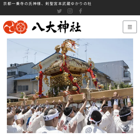
京都一乗寺の氏神様、剣聖宮本武蔵ゆかりの社