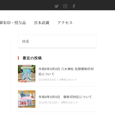
御朱印・授与品
宮本武蔵
アクセス
最近の投稿
令和8年8月8日 八大神社 社頭御朱印対
応について
0件のコメント
2026年8月4日
/
令和8年8月8日 御朱印対応について
0件のコメント
2026年7月23日
/