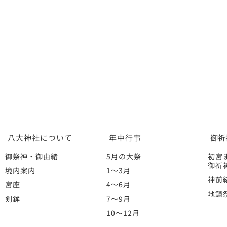
八大神社について
年中行事
御祈
御祭神・御由緒
5月の大祭
初宮
御祈
境内案内
1〜3月
神前
宮座
4〜6月
地鎮
剣鉾
7〜9月
10〜12月