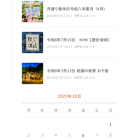
月替り御朱印令和八年葉月（8月）
0件のコメント
2026年7月23日
/
令和8年7月15日 NHK【歴史探偵】
0件のコメント
2026年7月16日
/
令和8年7月13日 祇園の夜祭 お千度
0件のコメント
2026年7月13日
/
2023年10月
月
火
水
木
金
土
日
1
2
3
4
5
6
7
8