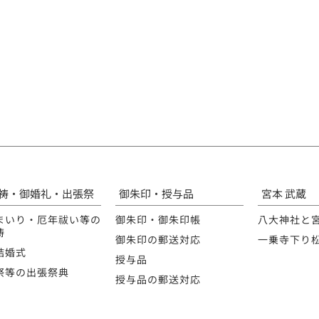
祷・御婚礼・出張祭
御朱印・授与品
宮本 武蔵
まいり・厄年祓い等の
御朱印・御朱印帳
八大神社と
祷
御朱印の郵送対応
一乗寺下り
結婚式
授与品
祭等の出張祭典
授与品の郵送対応