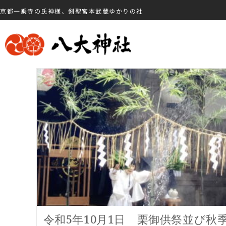
京都一乗寺の氏神様、剣聖宮本武蔵ゆかりの社
令和5年10月1日 栗御供祭並び秋