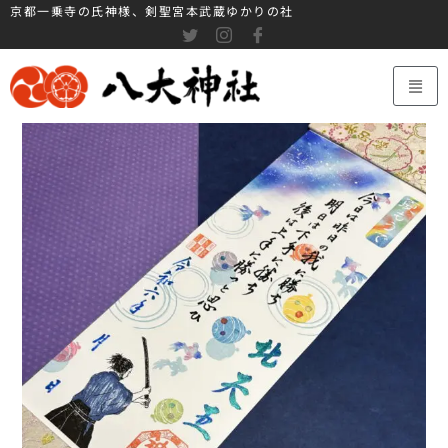
京都一乗寺の氏神様、剣聖宮本武蔵ゆかりの社