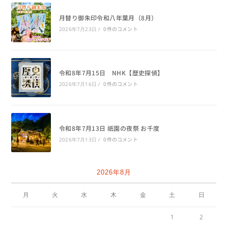
月替り御朱印令和八年葉月（8月）
0件のコメント
2026年7月23日
/
令和8年7月15日 NHK【歴史探偵】
0件のコメント
2026年7月16日
/
令和8年7月13日 祇園の夜祭 お千度
0件のコメント
2026年7月13日
/
2026年8月
月
火
水
木
金
土
日
1
2