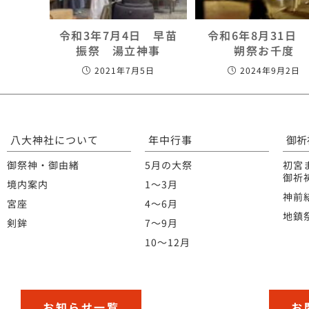
令和3年7月4日 早苗
令和6年8月31日
振祭 湯立神事
朔祭お千度
2021年7月5日
2024年9月2日
八大神社について
年中行事
御祈
御祭神・御由緒
5月の大祭
初宮
御祈
境内案内
1〜3月
神前
宮座
4〜6月
地鎮
剣鉾
7〜9月
10〜12月
お知らせ一覧
お