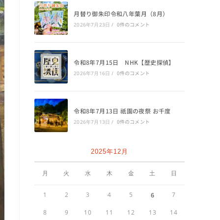
月替り御朱印令和八年葉月（8月）
0件のコメント
2026年7月23日
/
令和8年7月15日 NHK【歴史探偵】
0件のコメント
2026年7月16日
/
令和8年7月13日 祇園の夜祭 お千度
0件のコメント
2026年7月13日
/
2025年12月
月
火
水
木
金
土
日
1
2
3
4
5
6
7
8
9
10
11
12
13
14