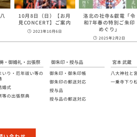
 八
10月8日（日）【お月
洛北の社寺&叡電「令
見CONCERT】ご案内
和7年春の特別ご朱印
めぐり」
2023年10月6日
2025年2月2日
祷・御婚礼・出張祭
御朱印・授与品
宮本 武蔵
まいり・厄年祓い等の
御朱印・御朱印帳
八大神社と
祷
御朱印の郵送対応
一乗寺下り
結婚式
授与品
祭等の出張祭典
授与品の郵送対応
問い合わせ