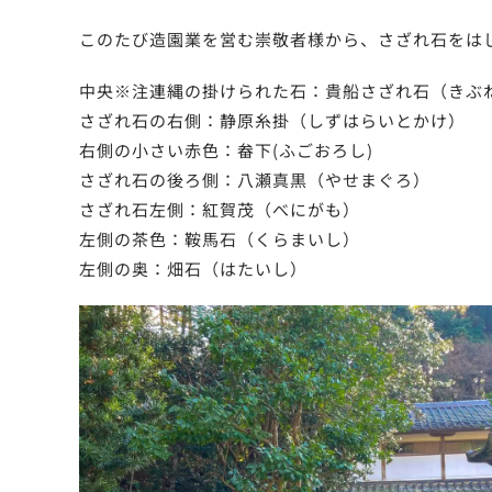
このたび造園業を営む崇敬者様から、さざれ石をは
中央※注連縄の掛けられた石：貴船さざれ石（きぶ
さざれ石の右側：静原糸掛（しずはらいとかけ）
右側の小さい赤色：畚下(ふごおろし)
さざれ石の後ろ側：八瀬真黒（やせまぐろ）
さざれ石左側：紅賀茂（べにがも）
左側の茶色：鞍馬石（くらまいし）
左側の奥：畑石（はたいし）