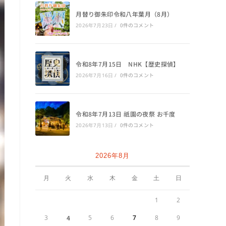
月替り御朱印令和八年葉月（8月）
0件のコメント
2026年7月23日
/
令和8年7月15日 NHK【歴史探偵】
0件のコメント
2026年7月16日
/
令和8年7月13日 祇園の夜祭 お千度
0件のコメント
2026年7月13日
/
2026年8月
月
火
水
木
金
土
日
1
2
3
4
5
6
7
8
9