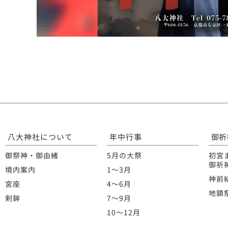
八大神社について
年中行事
御祈
御祭神・御由緒
5月の大祭
初宮
御祈
境内案内
1〜3月
神前
宮座
4〜6月
地鎮
剣鉾
7〜9月
10〜12月