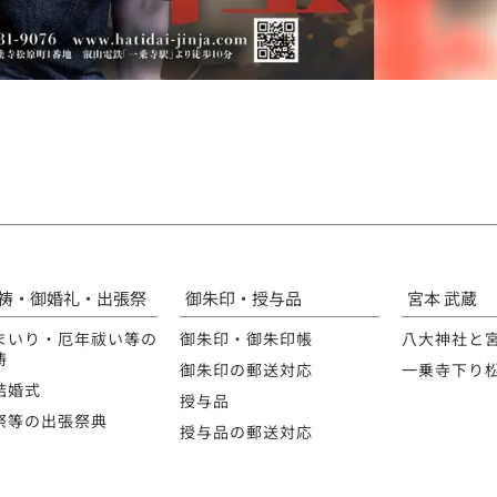
祷・御婚礼・出張祭
御朱印・授与品
宮本 武蔵
まいり・厄年祓い等の
御朱印・御朱印帳
八大神社と
祷
御朱印の郵送対応
一乗寺下り
結婚式
授与品
祭等の出張祭典
授与品の郵送対応