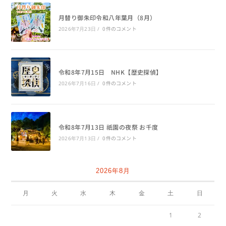
月替り御朱印令和八年葉月（8月）
0件のコメント
2026年7月23日
/
令和8年7月15日 NHK【歴史探偵】
0件のコメント
2026年7月16日
/
令和8年7月13日 祇園の夜祭 お千度
0件のコメント
2026年7月13日
/
2026年8月
月
火
水
木
金
土
日
1
2