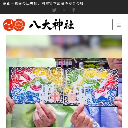
京都一乗寺の氏神様、剣聖宮本武蔵ゆかりの社