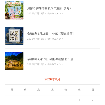
月替り御朱印令和八年葉月（8月）
0件のコメント
2026年7月23日
/
令和8年7月15日 NHK【歴史探偵】
0件のコメント
2026年7月16日
/
令和8年7月13日 祇園の夜祭 お千度
0件のコメント
2026年7月13日
/
2026年8月
月
火
水
木
金
土
日
1
2