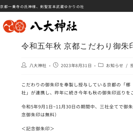
京都一乗寺の氏神様、剣聖宮本武蔵ゆかりの社
令和五年秋 京都こだわり御朱
八大神社
2023年8月31日
お知らせ
/
こだわりの御朱印を奉製し授与している京都の「梛
社」が連携し、昨年に続き今年も秋の御朱印巡りを
令和5年9月1日~11月30日の期間中、三社全てで
念御朱印は無料）
＜記念御朱印＞