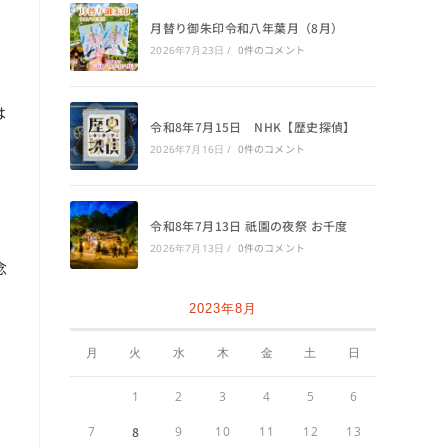
月替り御朱印令和八年葉月（8月）
0件のコメント
2026年7月23日
/
は
令和8年7月15日 NHK【歴史探偵】
0件のコメント
2026年7月16日
/
令和8年7月13日 祇園の夜祭 お千度
0件のコメント
2026年7月13日
/
念
2023年8月
月
火
水
木
金
土
日
1
2
3
4
5
6
7
8
9
10
11
12
13