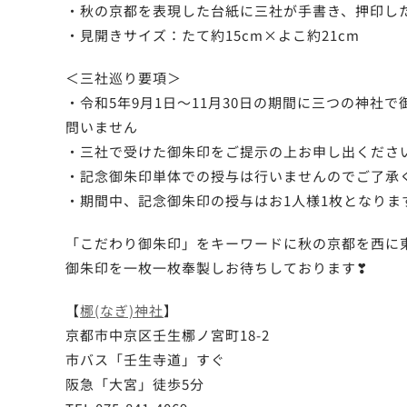
・秋の京都を表現した台紙に三社が手書き、押印し
・見開きサイズ：たて約15cm×よこ約21cm
＜三社巡り要項＞
・令和5年9月1日～11月30日の期間に三つの神
問いません
・三社で受けた御朱印をご提示の上お申し出くださ
・記念御朱印単体での授与は行いませんのでご了承
・期間中、記念御朱印の授与はお1人様1枚となりま
「こだわり御朱印」をキーワードに秋の京都を西に
御朱印を一枚一枚奉製しお待ちしております❣
【
梛(なぎ)神社
】
京都市中京区壬生梛ノ宮町18-2
市バス「壬生寺道」すぐ
阪急「大宮」徒歩5分