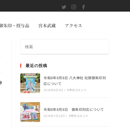
御朱印・授与品
宮本武蔵
アクセス
最近の投稿
令和8年8月8日 八大神社 社頭御朱印対
神
応について
0件のコメント
2026年8月4日
/
令和8年8月8日 御朱印対応について
0件のコメント
2026年7月23日
/