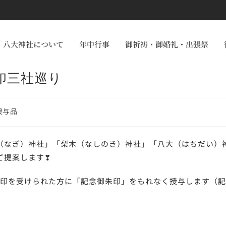
八大神社について
年中行事
御祈祷・御婚礼・出張祭
印三社巡り
授与品
（なぎ）神社」「梨木（なしのき）神社」「八大（はちだい）
ご提案します❣
御朱印を受けられた方に「記念御朱印」をもれなく授与します（記