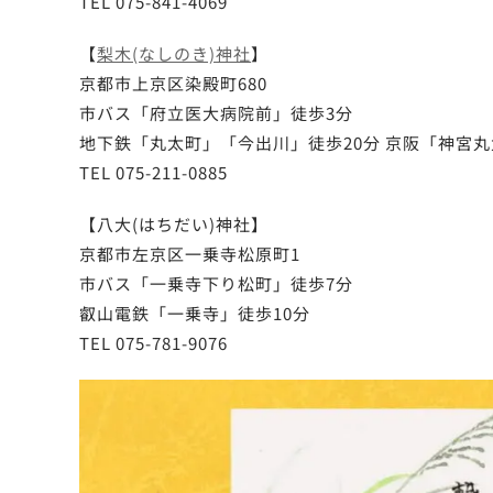
TEL 075-841-4069
【
梨木(なしのき)神社
】
京都市上京区染殿町680
市バス「府立医大病院前」徒歩3分
地下鉄「丸太町」「今出川」徒歩20分 京阪「神宮丸
TEL 075-211-0885
【八大(はちだい)神社】
京都市左京区一乗寺松原町1
市バス「一乗寺下り松町」徒歩7分
叡山電鉄「一乗寺」徒歩10分
TEL 075-781-9076