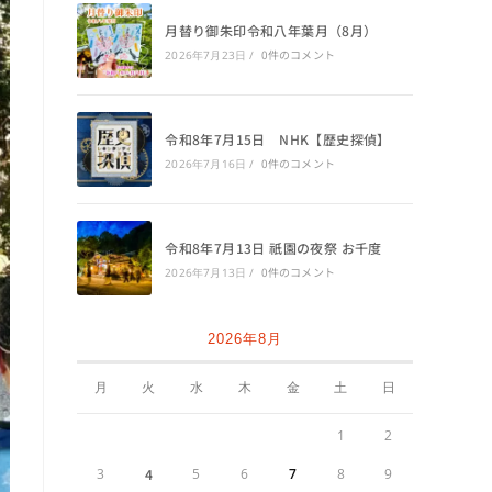
月替り御朱印令和八年葉月（8月）
0件のコメント
2026年7月23日
/
令和8年7月15日 NHK【歴史探偵】
0件のコメント
2026年7月16日
/
令和8年7月13日 祇園の夜祭 お千度
0件のコメント
2026年7月13日
/
2026年8月
月
火
水
木
金
土
日
1
2
3
4
5
6
7
8
9