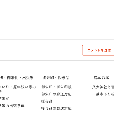
祷・御婚礼・出張祭
御朱印・授与品
宮本 武蔵
まいり・厄年祓い等の
御朱印・御朱印帳
八大神社と
祷
御朱印の郵送対応
一乗寺下り
結婚式
授与品
祭等の出張祭典
授与品の郵送対応