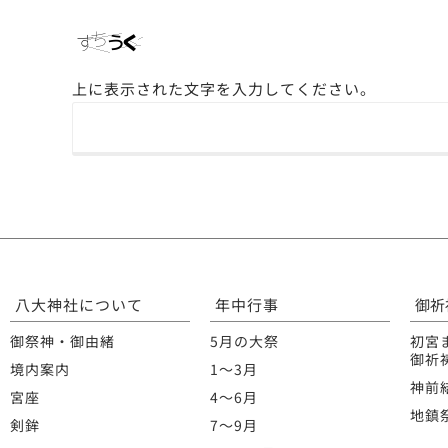
上に表示された文字を入力してください。
八大神社について
年中行事
御祈
御祭神・御由緒
5月の大祭
初宮
御祈
境内案内
1〜3月
神前
宮座
4〜6月
地鎮
剣鉾
7〜9月