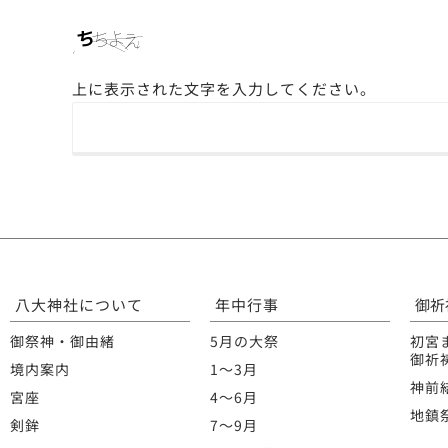
上に表示された文字を入力してください。
八大神社について
年中行事
御祈
御祭神・御由緒
5月の大祭
初宮
御祈
境内案内
1〜3月
神前
宮座
4〜6月
地鎮
剣鉾
7〜9月