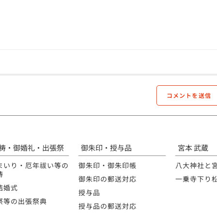
祷・御婚礼・出張祭
御朱印・授与品
宮本 武蔵
まいり・厄年祓い等の
御朱印・御朱印帳
八大神社と
祷
御朱印の郵送対応
一乗寺下り
結婚式
授与品
祭等の出張祭典
授与品の郵送対応