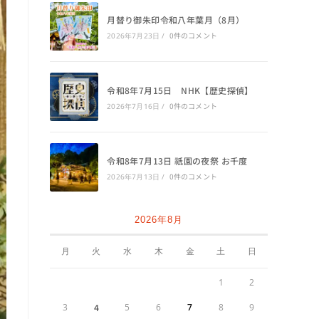
月替り御朱印令和八年葉月（8月）
0件のコメント
2026年7月23日
/
令和8年7月15日 NHK【歴史探偵】
0件のコメント
2026年7月16日
/
令和8年7月13日 祇園の夜祭 お千度
0件のコメント
2026年7月13日
/
2026年8月
月
火
水
木
金
土
日
1
2
3
4
5
6
7
8
9