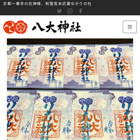
京都一乗寺の氏神様、剣聖宮本武蔵ゆかりの社