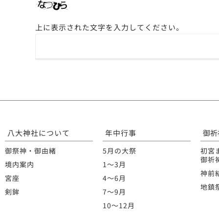
上に表示された文字を入力してください。
八大神社について
年中行事
御祈
御祭神・御由緒
5月の大祭
初宮
御祈
境内案内
1〜3月
神前
宮座
4〜6月
地鎮
剣鉾
7〜9月
10〜12月