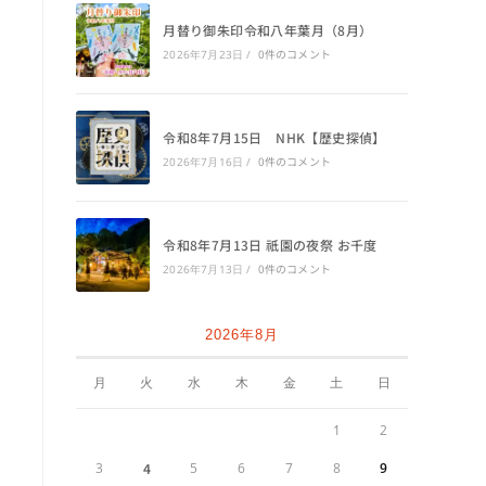
月替り御朱印令和八年葉月（8月）
0件のコメント
2026年7月23日
/
令和8年7月15日 NHK【歴史探偵】
0件のコメント
2026年7月16日
/
令和8年7月13日 祇園の夜祭 お千度
0件のコメント
2026年7月13日
/
2026年8月
月
火
水
木
金
土
日
1
2
3
4
5
6
7
8
9