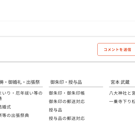
祷・御婚礼・出張祭
御朱印・授与品
宮本 武蔵
まいり・厄年祓い等の
御朱印・御朱印帳
八大神社と
祷
御朱印の郵送対応
一乗寺下り
結婚式
授与品
祭等の出張祭典
授与品の郵送対応