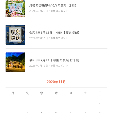
月替り御朱印令和八年葉月（8月）
0件のコメント
2026年7月23日
/
令和8年7月15日 NHK【歴史探偵】
0件のコメント
2026年7月16日
/
令和8年7月13日 祇園の夜祭 お千度
0件のコメント
2026年7月13日
/
2020年11月
月
火
水
木
金
土
日
1
2
3
4
5
6
7
8