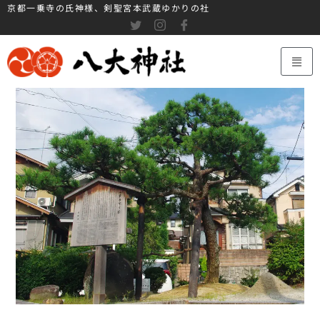
京都一乗寺の氏神様、剣聖宮本武蔵ゆかりの社