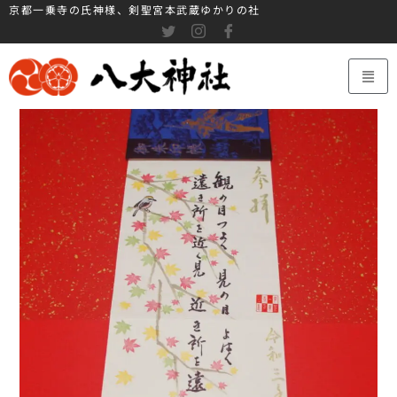
京都一乗寺の氏神様、剣聖宮本武蔵ゆかりの社