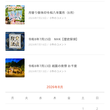
月替り御朱印令和八年葉月（8月）
0件のコメント
2026年7月23日
/
令和8年7月15日 NHK【歴史探偵】
0件のコメント
2026年7月16日
/
令和8年7月13日 祇園の夜祭 お千度
0件のコメント
2026年7月13日
/
2026年8月
月
火
水
木
金
土
日
1
2