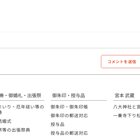
祷・御婚礼・出張祭
御朱印・授与品
宮本 武蔵
まいり・厄年祓い等の
御朱印・御朱印帳
八大神社と
祷
御朱印の郵送対応
一乗寺下り
結婚式
授与品
祭等の出張祭典
授与品の郵送対応