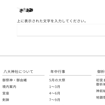
上に表示された文字を入力してください。
八大神社について
年中行事
御祈
御祭神・御由緒
5月の大祭
初宮
御祈
境内案内
1〜3月
神前
宮座
4〜6月
地鎮
剣鉾
7〜9月