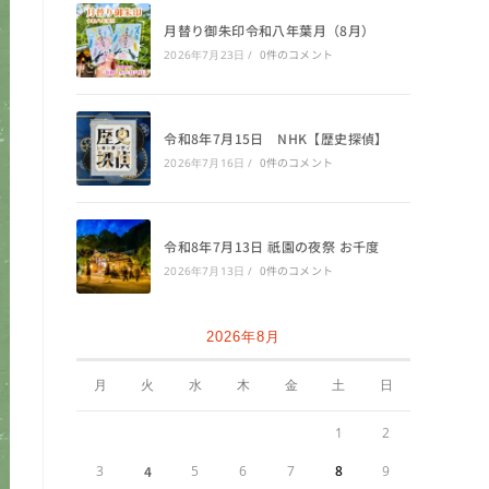
月替り御朱印令和八年葉月（8月）
0件のコメント
2026年7月23日
/
令和8年7月15日 NHK【歴史探偵】
0件のコメント
2026年7月16日
/
令和8年7月13日 祇園の夜祭 お千度
0件のコメント
2026年7月13日
/
2026年8月
月
火
水
木
金
土
日
1
2
3
4
5
6
7
8
9