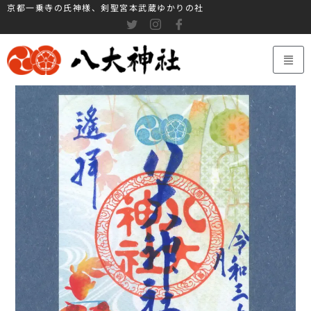
京都一乗寺の氏神様、剣聖宮本武蔵ゆかりの社