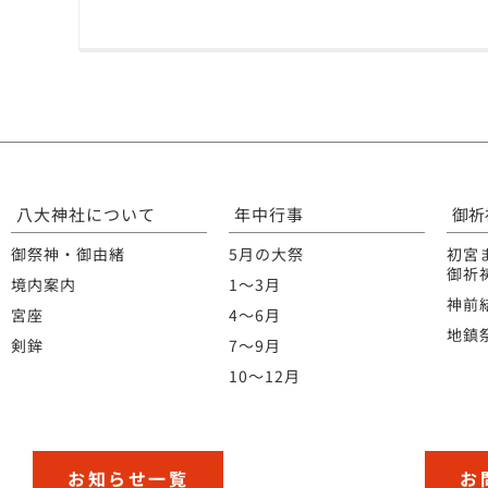
八大神社について
年中行事
御祈
御祭神・御由緒
5月の大祭
初宮
御祈
境内案内
1〜3月
神前
宮座
4〜6月
地鎮
剣鉾
7〜9月
10〜12月
お知らせ一覧
お