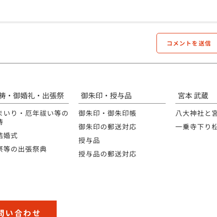
祷・御婚礼・出張祭
御朱印・授与品
宮本 武蔵
まいり・厄年祓い等の
御朱印・御朱印帳
八大神社と
祷
御朱印の郵送対応
一乗寺下り
結婚式
授与品
祭等の出張祭典
授与品の郵送対応
問い合わせ