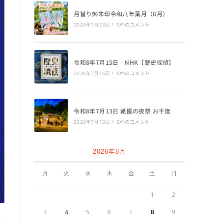
月替り御朱印令和八年葉月（8月）
0件のコメント
2026年7月23日
/
令和8年7月15日 NHK【歴史探偵】
0件のコメント
2026年7月16日
/
令和8年7月13日 祇園の夜祭 お千度
0件のコメント
2026年7月13日
/
2026年8月
月
火
水
木
金
土
日
1
2
3
4
5
6
7
8
9