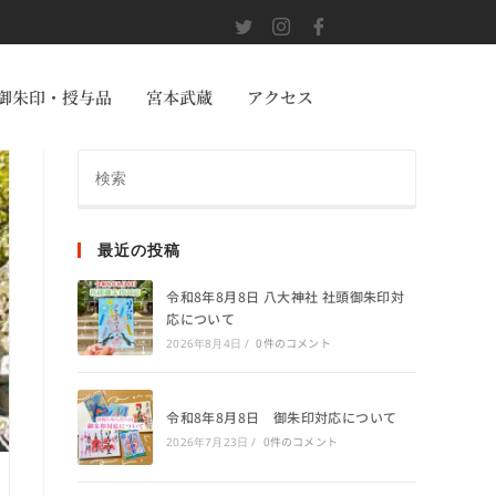
御朱印・授与品
宮本武蔵
アクセス
最近の投稿
令和8年8月8日 八大神社 社頭御朱印対
応について
0件のコメント
2026年8月4日
/
令和8年8月8日 御朱印対応について
0件のコメント
2026年7月23日
/