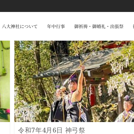
八大神社について
年中行事
御祈祷・御婚礼・出張祭
令和7年4月6日 神弓祭