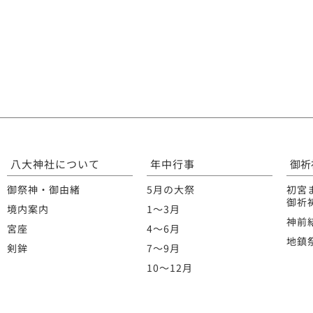
八大神社について
年中行事
御祈
御祭神・御由緒
5月の大祭
初宮
御祈
境内案内
1〜3月
神前
宮座
4〜6月
地鎮
剣鉾
7〜9月
10〜12月