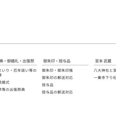
祷・御婚礼・出張祭
御朱印・授与品
宮本 武蔵
まいり・厄年祓い等の
御朱印・御朱印帳
八大神社と
祷
御朱印の郵送対応
一乗寺下り
結婚式
授与品
祭等の出張祭典
授与品の郵送対応