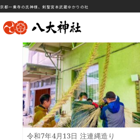
京都一乗寺の氏神様、剣聖宮本武蔵ゆかりの社
令和7年4月13日 注連縄造り