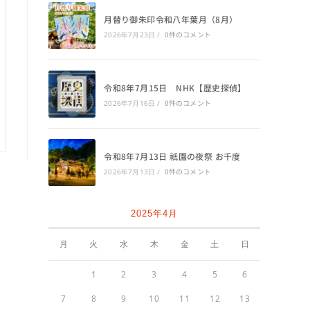
月替り御朱印令和八年葉月（8月）
0件のコメント
2026年7月23日
/
令和8年7月15日 NHK【歴史探偵】
0件のコメント
2026年7月16日
/
令和8年7月13日 祇園の夜祭 お千度
0件のコメント
2026年7月13日
/
2025年4月
月
火
水
木
金
土
日
1
2
3
4
5
6
7
8
9
10
11
12
13