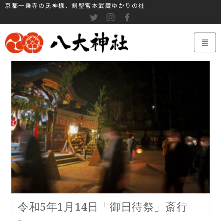
京都一乗寺の氏神様、剣聖宮本武蔵ゆかりの社
令和5年1月14日「御日待祭」斎行