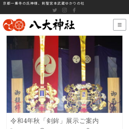
京都一乗寺の氏神様、剣聖宮本武蔵ゆかりの社
令和4年秋「剣鉾」展示ご案内