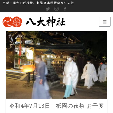
京都一乗寺の氏神様、剣聖宮本武蔵ゆかりの社
令和4年7月13日 祇園の夜祭 お千度