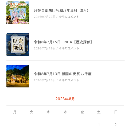
月替り御朱印令和八年葉月（8月）
0件のコメント
2026年7月23日
/
令和8年7月15日 NHK【歴史探偵】
0件のコメント
2026年7月16日
/
令和8年7月13日 祇園の夜祭 お千度
0件のコメント
2026年7月13日
/
2026年8月
月
火
水
木
金
土
日
1
2