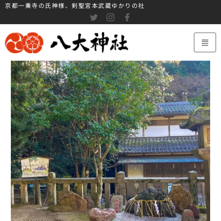
京都一乗寺の氏神様、剣聖宮本武蔵ゆかりの社