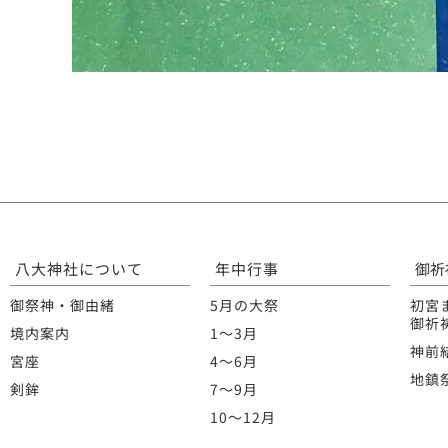
八大神社について
年中行事
御祈
御祭神・御由緒
5月の大祭
初宮
御祈
境内案内
1〜3月
神前
宮座
4〜6月
地鎮
剣鉾
7〜9月
10〜12月