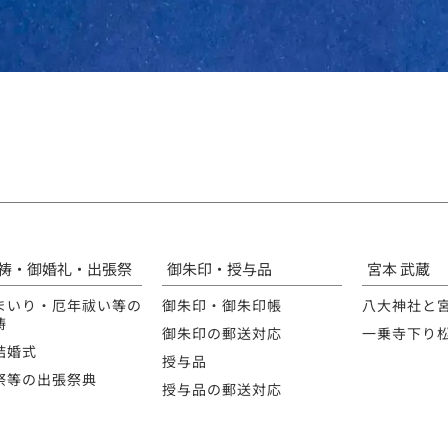
祷・御婚礼・出張祭
御朱印・授与品
宮本 武蔵
まいり・厄年祓い等の
御朱印・御朱印帳
八大神社と
祷
御朱印の郵送対応
一乗寺下り
結婚式
授与品
祭等の出張祭典
授与品の郵送対応