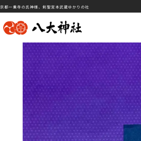
京都一乗寺の氏神様、剣聖宮本武蔵ゆかりの社