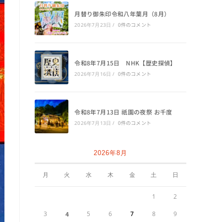
月替り御朱印令和八年葉月（8月）
0件のコメント
2026年7月23日
/
令和8年7月15日 NHK【歴史探偵】
0件のコメント
2026年7月16日
/
令和8年7月13日 祇園の夜祭 お千度
0件のコメント
2026年7月13日
/
2026年8月
月
火
水
木
金
土
日
1
2
3
4
5
6
7
8
9