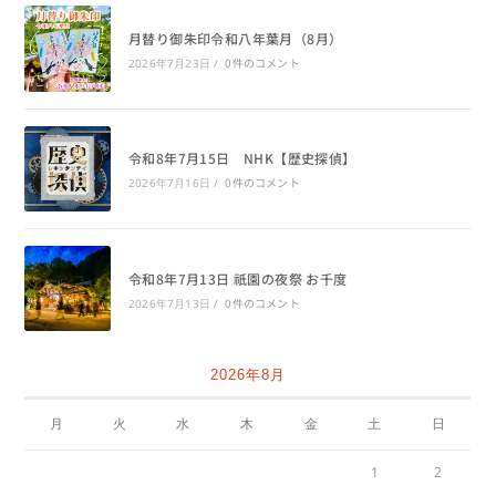
月替り御朱印令和八年葉月（8月）
0件のコメント
2026年7月23日
/
令和8年7月15日 NHK【歴史探偵】
0件のコメント
2026年7月16日
/
令和8年7月13日 祇園の夜祭 お千度
0件のコメント
2026年7月13日
/
2026年8月
月
火
水
木
金
土
日
1
2