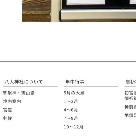
八大神社について
年中行事
御祈
御祭神・御由緒
5月の大祭
初宮
御祈
境内案内
1〜3月
神前
宮座
4〜6月
地鎮
剣鉾
7〜9月
10〜12月