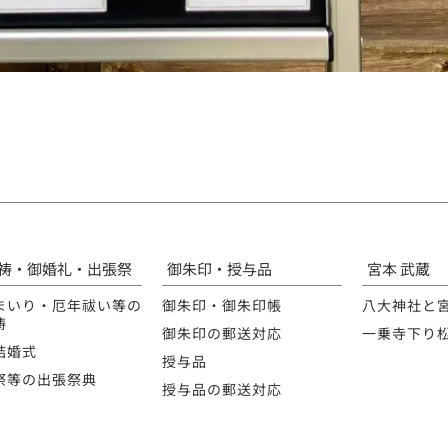
祷・御婚礼・出張祭
御朱印・授与品
宮本 武蔵
まいり・厄年祓い等の
御朱印・御朱印帳
八大神社と
祷
御朱印の郵送対応
一乗寺下り
結婚式
授与品
祭等の出張祭典
授与品の郵送対応