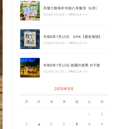
月替り御朱印令和八年葉月（8月）
0件のコメント
2026年7月23日
/
令和8年7月15日 NHK【歴史探偵】
0件のコメント
2026年7月16日
/
令和8年7月13日 祇園の夜祭 お千度
0件のコメント
2026年7月13日
/
2026年8月
月
火
水
木
金
土
日
1
2
3
4
5
6
7
8
9