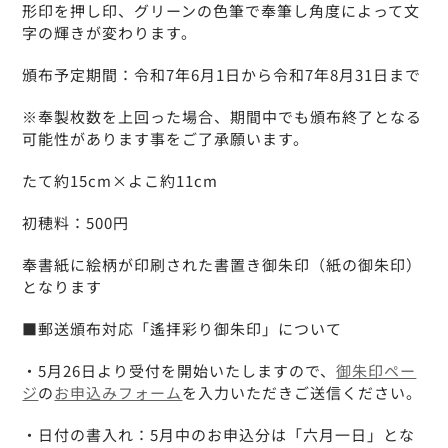
形印を押し印、グリーンの色筆で奉筆し角度によって文
字の輝きが変わります。
頒布予定期間：令和7年6月1日から令和7年8月31日まで
※奉製枚数を上回った場合、期間中でも頒布終了となる
可能性があります事をご了承願います。
たて約15cm×よこ約11cm
初穂料：500円
奉書紙に絵柄が印刷された書置き御朱印（紙の御朱印）
となります
■郵送頒布対応「遙拝彩り御朱印」について
・5月26日より受付を開始いたしますので、
御朱印ペー
ジ
の
お申込みフォーム
を入力いただきご送信ください。
・日付の書入れ：5月中のお申込分は「六月一日」とな