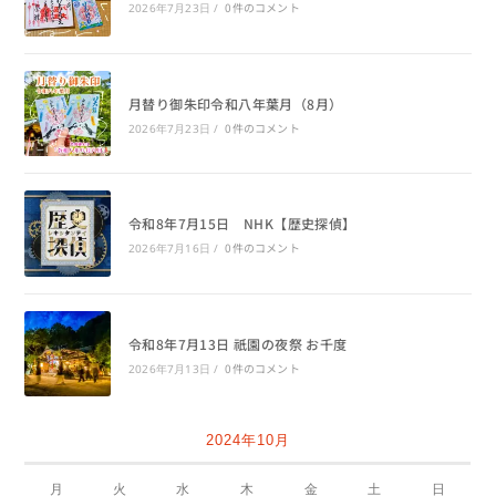
0件のコメント
2026年7月23日
/
月替り御朱印令和八年葉月（8月）
0件のコメント
2026年7月23日
/
令和8年7月15日 NHK【歴史探偵】
0件のコメント
2026年7月16日
/
令和8年7月13日 祇園の夜祭 お千度
0件のコメント
2026年7月13日
/
2024年10月
月
火
水
木
金
土
日