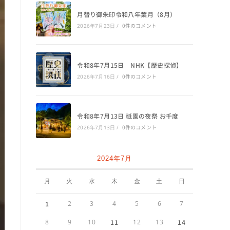
月替り御朱印令和八年葉月（8月）
0件のコメント
2026年7月23日
/
令和8年7月15日 NHK【歴史探偵】
0件のコメント
2026年7月16日
/
令和8年7月13日 祇園の夜祭 お千度
0件のコメント
2026年7月13日
/
2024年7月
月
火
水
木
金
土
日
1
2
3
4
5
6
7
8
9
10
11
12
13
14