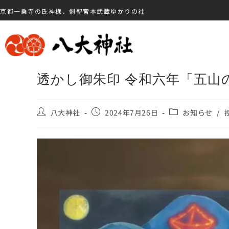
京都一乗寺の氏神様、剣聖宮本武蔵ゆかりの社
透かし御朱印 令和六年「五山
八大神社
2024年7月26日
お知らせ
/