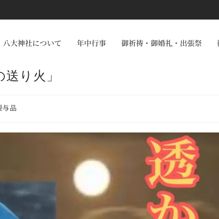
八大神社について
年中行事
御祈祷・御婚礼・出張祭
の送り火」
授与品