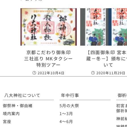
京都こだわり御朱印
【四面御朱印 宮
三社巡り MKタクシー
蔵－冬－】頒布に
特別ツアー
いて
2022年10月4日
2020年11月29日
八大神社について
年中行事
御祈
御祭神・御由緒
5月の大祭
初宮
御祈
境内案内
1〜3月
神前
宮座
4〜6月
地鎮