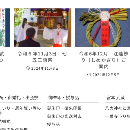
本武
令和６年11月3日 七
令和6年12月 注連飾
つ
五三詣祭
り（しめかざり）ご
案内
2024年11月3日
2024年12月5日
祷・御婚礼・出張祭
御朱印・授与品
宮本 武蔵
まいり・厄年祓い等の
御朱印・御朱印帳
八大神社と
祷
御朱印の郵送対応
一乗寺下り
結婚式
授与品
祭等の出張祭典