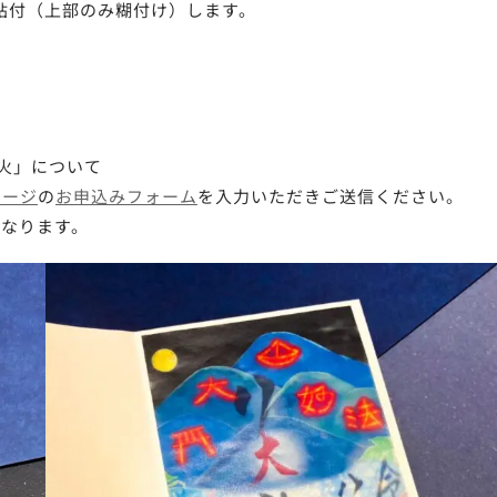
貼付（上部のみ糊付け）します。
火」について
ページ
の
お申込みフォーム
を入力いただきご送信ください。
となります。