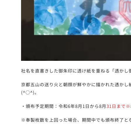
社名を直書きした御朱印に透け紙を重ねる「透かし御
京都五山の送り火と朝顔が鮮やかに描かれた透かし
(^○^)。
・頒布予定期間：令和6年8月1日から8月
31日まで※
※奉製枚数を上回った場合、期間中でも頒布終了と