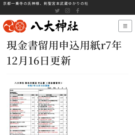
京都一乗寺の氏神様、剣聖宮本武蔵ゆかりの社
現金書留用申込用紙r7年
12月16日更新