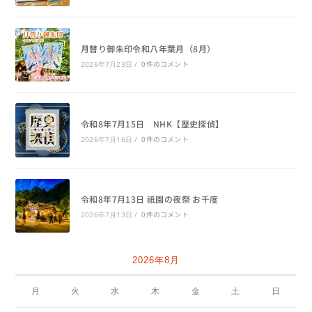
月替り御朱印令和八年葉月（8月）
0件のコメント
2026年7月23日
/
令和8年7月15日 NHK【歴史探偵】
0件のコメント
2026年7月16日
/
令和8年7月13日 祇園の夜祭 お千度
0件のコメント
2026年7月13日
/
2026年8月
月
火
水
木
金
土
日