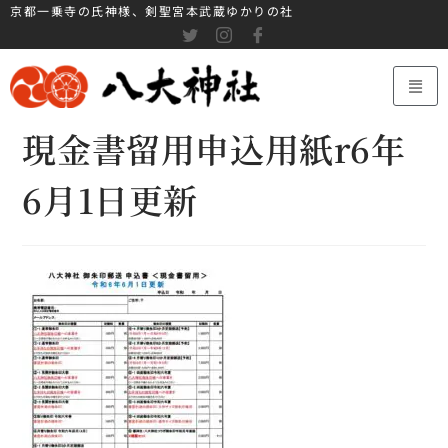
京都一乗寺の氏神様、剣聖宮本武蔵ゆかりの社
現金書留用申込用紙r6年
6月1日更新