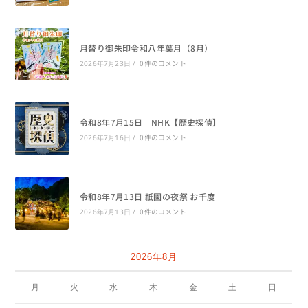
月替り御朱印令和八年葉月（8月）
0件のコメント
2026年7月23日
/
令和8年7月15日 NHK【歴史探偵】
0件のコメント
2026年7月16日
/
令和8年7月13日 祇園の夜祭 お千度
0件のコメント
2026年7月13日
/
2026年8月
月
火
水
木
金
土
日