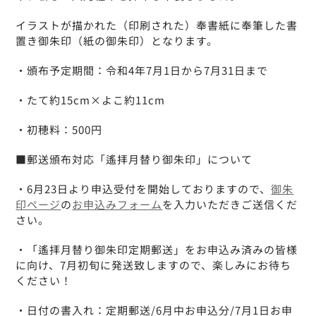
イラストが描かれた（印刷された）奉書紙に奉筆した書
置き御朱印（紙の御朱印）となります。
・頒布予定期間：令和4年7月1日から7月31日まで
・たて約15cm×よこ約11cm
・初穂料：500円
■郵送頒布対応「遙拝月替り御朱印」について
・6月23日より申込受付を開始しておりますので、
御朱
印ページ
の
お申込みフォーム
を入力いただきご送信くだ
さい。
・「遙拝月替り御朱印定期郵送」をお申込み済みの皆様
に向け、7月初旬に発送致しますので、楽しみにお待ち
ください！
・日付の書入れ：定期郵送/6月中お申込分/7月1日お申