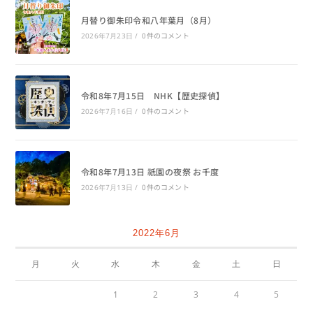
月替り御朱印令和八年葉月（8月）
0件のコメント
2026年7月23日
/
令和8年7月15日 NHK【歴史探偵】
0件のコメント
2026年7月16日
/
令和8年7月13日 祇園の夜祭 お千度
0件のコメント
2026年7月13日
/
2022年6月
月
火
水
木
金
土
日
1
2
3
4
5