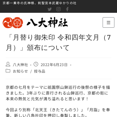
京都一乗寺の氏神様、剣聖宮本武蔵ゆかりの社
「月替り御朱印 令和四年文月（7
月）」頒布について
八大神社
2022年6月23日
お知らせ
/
授与品
京都の七月をテーマに祇園祭山鉾巡行の後祭の様子を描
きました。3年ぶりに斎行される山鉾巡行、京都の街に
本来の熱気と元気が満ち溢れると思います！
今回より別称「北天王（きたてんのう）」「月詣」を奉
筆、新しい八角社印を押印し奉製しました。