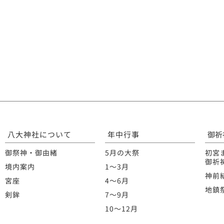
八大神社について
年中行事
御祈
御祭神・御由緒
5月の大祭
初宮
御祈
境内案内
1〜3月
神前
宮座
4〜6月
地鎮
剣鉾
7〜9月
10〜12月