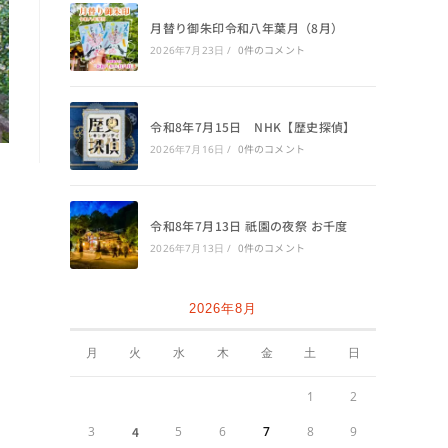
月替り御朱印令和八年葉月（8月）
0件のコメント
2026年7月23日
/
令和8年7月15日 NHK【歴史探偵】
0件のコメント
2026年7月16日
/
令和8年7月13日 祇園の夜祭 お千度
0件のコメント
2026年7月13日
/
2026年8月
月
火
水
木
金
土
日
1
2
3
4
5
6
7
8
9