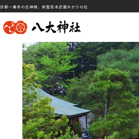
京都一乗寺の氏神様、剣聖宮本武蔵ゆかりの社