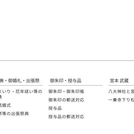
祷・御婚礼・出張祭
御朱印・授与品
宮本 武蔵
まいり・厄年祓い等の
御朱印・御朱印帳
八大神社と
祷
御朱印の郵送対応
一乗寺下り
結婚式
授与品
祭等の出張祭典
授与品の郵送対応