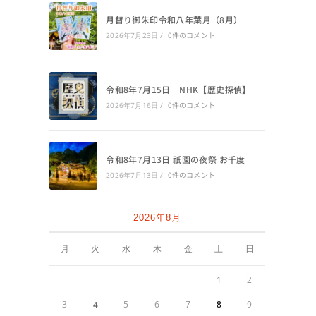
月替り御朱印令和八年葉月（8月）
0件のコメント
2026年7月23日
/
令和8年7月15日 NHK【歴史探偵】
0件のコメント
2026年7月16日
/
令和8年7月13日 祇園の夜祭 お千度
0件のコメント
2026年7月13日
/
2026年8月
月
火
水
木
金
土
日
1
2
3
4
5
6
7
8
9