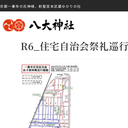
京都一乗寺の氏神様、剣聖宮本武蔵ゆかりの社
R6_住宅自治会祭礼巡