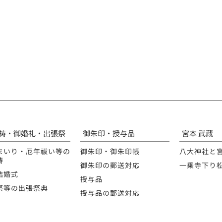
祷・御婚礼・出張祭
御朱印・授与品
宮本 武蔵
まいり・厄年祓い等の
御朱印・御朱印帳
八大神社と
祷
御朱印の郵送対応
一乗寺下り
結婚式
授与品
祭等の出張祭典
授与品の郵送対応