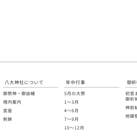
八大神社について
年中行事
御祈
御祭神・御由緒
5月の大祭
初宮
御祈
境内案内
1〜3月
神前
宮座
4〜6月
地鎮
剣鉾
7〜9月
10〜12月