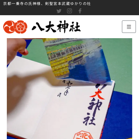
京都一乗寺の氏神様、剣聖宮本武蔵ゆかりの社