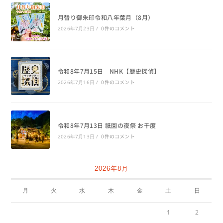
月替り御朱印令和八年葉月（8月）
0件のコメント
2026年7月23日
/
令和8年7月15日 NHK【歴史探偵】
0件のコメント
2026年7月16日
/
令和8年7月13日 祇園の夜祭 お千度
0件のコメント
2026年7月13日
/
2026年8月
月
火
水
木
金
土
日
1
2