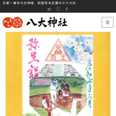
京都一乗寺の氏神様、剣聖宮本武蔵ゆかりの社