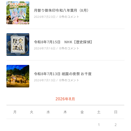
月替り御朱印令和八年葉月（8月）
0件のコメント
2026年7月23日
/
令和8年7月15日 NHK【歴史探偵】
0件のコメント
2026年7月16日
/
令和8年7月13日 祇園の夜祭 お千度
0件のコメント
2026年7月13日
/
2026年8月
月
火
水
木
金
土
日
1
2