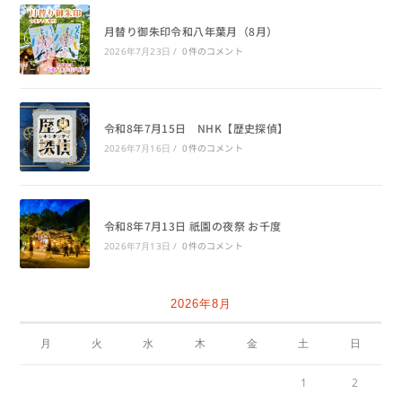
月替り御朱印令和八年葉月（8月）
0件のコメント
2026年7月23日
/
令和8年7月15日 NHK【歴史探偵】
0件のコメント
2026年7月16日
/
令和8年7月13日 祇園の夜祭 お千度
0件のコメント
2026年7月13日
/
2026年8月
月
火
水
木
金
土
日
1
2