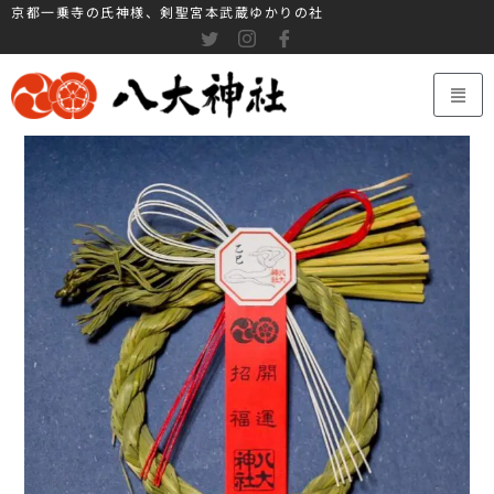
京都一乗寺の氏神様、剣聖宮本武蔵ゆかりの社