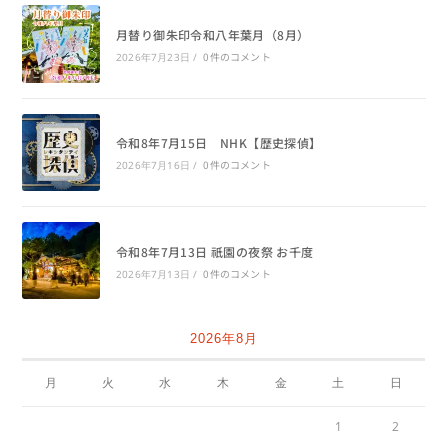
月替り御朱印令和八年葉月（8月）
0件のコメント
2026年7月23日
/
令和8年7月15日 NHK【歴史探偵】
0件のコメント
2026年7月16日
/
令和8年7月13日 祇園の夜祭 お千度
0件のコメント
2026年7月13日
/
2026年8月
月
火
水
木
金
土
日
1
2