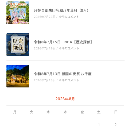
月替り御朱印令和八年葉月（8月）
0件のコメント
2026年7月23日
/
令和8年7月15日 NHK【歴史探偵】
0件のコメント
2026年7月16日
/
令和8年7月13日 祇園の夜祭 お千度
0件のコメント
2026年7月13日
/
2026年8月
月
火
水
木
金
土
日
1
2